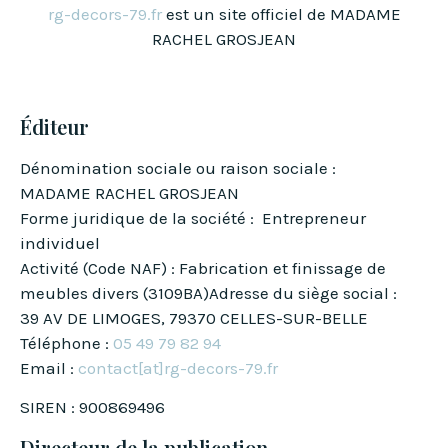
rg-decors-79.fr
est un site officiel de MADAME
RACHEL GROSJEAN
Éditeur
Dénomination sociale ou raison sociale :
MADAME RACHEL GROSJEAN
Forme juridique de la société : Entrepreneur
individuel
Activité (Code NAF) : Fabrication et finissage de
meubles divers (3109BA)Adresse du siège social :
39 AV DE LIMOGES, 79370 CELLES-SUR-BELLE
Téléphone :
05 49 79 82 94
Email :
contact[at]rg-decors-79.fr
SIREN : 900869496
Directeur de la publication